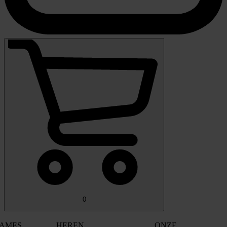
0
AMES
HEREN
ONZE