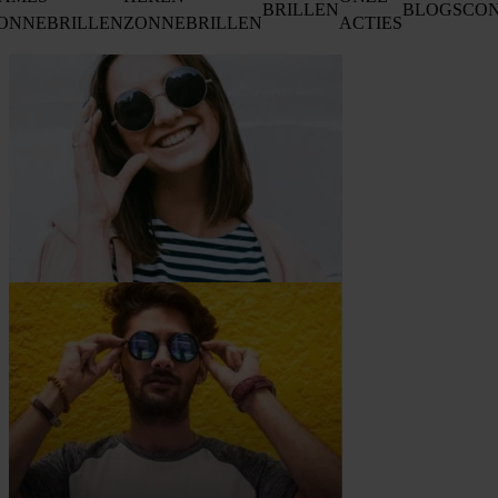
BRILLEN
BLOGS
CO
ONNEBRILLEN
ZONNEBRILLEN
ACTIES