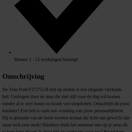
Binnen 5 - 12 werkdagen bezorgd
Omschrijving
De Tom Ford FT5752-B bril op sterkte is een elegante vierkante
bril. Gedragen door de man die met stijl voor de dag wil komen
zonder al te veel franje en houdt van simpliciteit. Omschrijft dit jouw
karakter? Een bril is vaak een vertaling van jouw persoonlijkheid.
Hij is gemaakt van de beste soorten acetaat die licht van gewicht zijn
maar toch zeer sterk! Hierdoor drukt het montuur niet op je neus als
je hem lang draagt. Is deze bril op sterkt iets voor jou? Bestel hem