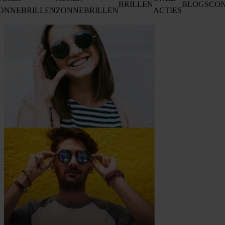
BRILLEN
BLOGS
CO
ONNEBRILLEN
ZONNEBRILLEN
ACTIES