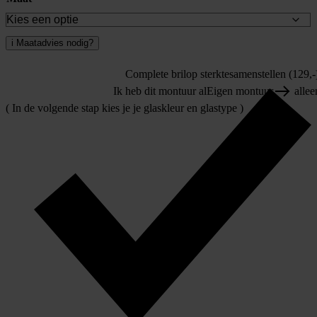
i
Maatadvies nodig?
Complete bril
op sterkte
samenstellen (129,-
Ik heb dit montuur al
Eigen montuur
allee
( In de volgende stap kies je je glaskleur en glastype )