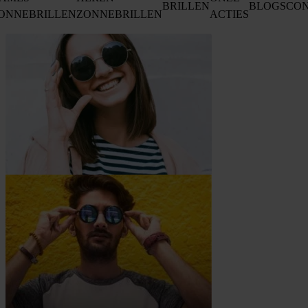
BRILLEN
BLOGS
CO
ONNEBRILLEN
ZONNEBRILLEN
ACTIES