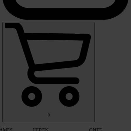
0
AMES
HEREN
ONZE