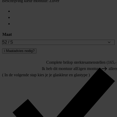
Beschrijving kleur montuur:
Zilver
Maat
i
Maatadvies nodig?
Complete bril
op sterkte
samenstellen (165,-
Ik heb dit montuur al
Eigen montuur
allee
( In de volgende stap kies je je glaskleur en glastype )