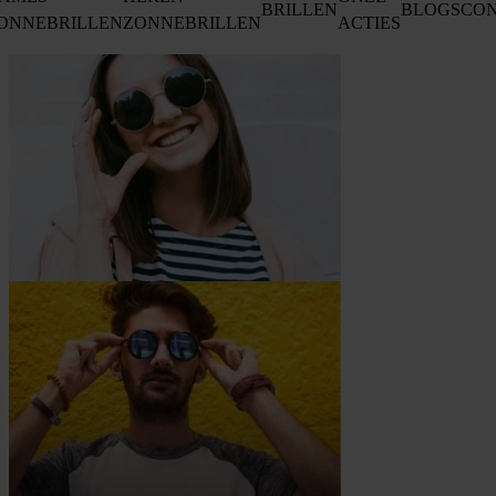
BRILLEN
BLOGS
CO
ONNEBRILLEN
ZONNEBRILLEN
ACTIES