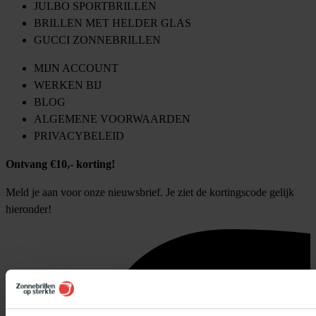
JULBO SPORTBRILLEN
BRILLEN MET HELDER GLAS
GUCCI ZONNEBRILLEN
MIJN ACCOUNT
WERKEN BIJ
BLOG
ALGEMENE VOORWAARDEN
PRIVACYBELEID
Ontvang €10,- korting!
Meld je aan voor onze nieuwsbrief. Je ziet de kortingscode gelijk
hieronder!