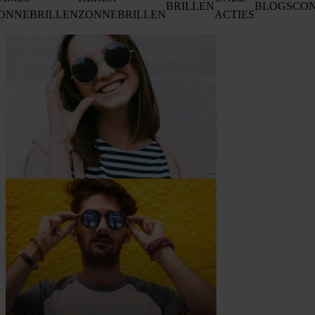
BRILLEN
BLOGS
CO
ONNEBRILLEN
ZONNEBRILLEN
ACTIES