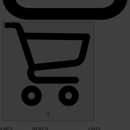
0
AMES
HEREN
ONZE