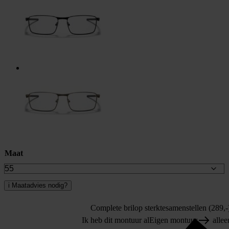
Maat
i
Maatadvies nodig?
Complete bril
op sterkte
samenstellen (289,-
Ik heb dit montuur al
Eigen montuur
allee