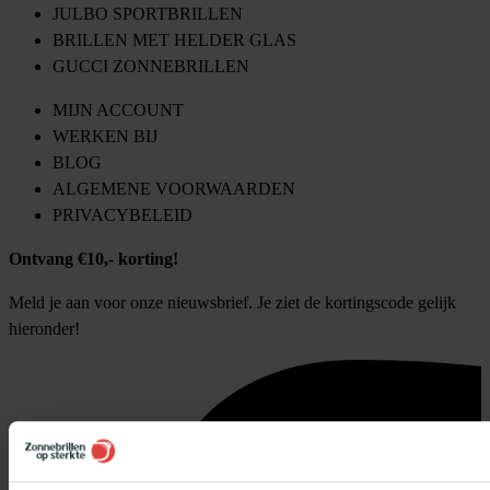
JULBO SPORTBRILLEN
BRILLEN MET HELDER GLAS
GUCCI ZONNEBRILLEN
MIJN ACCOUNT
WERKEN BIJ
BLOG
ALGEMENE VOORWAARDEN
PRIVACYBELEID
Ontvang €10,- korting!
Meld je aan voor onze nieuwsbrief. Je ziet de kortingscode gelijk
hieronder!