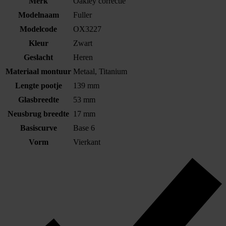
Merk
Oakley correctie
Modelnaam
Fuller
Modelcode
OX3227
Kleur
Zwart
Geslacht
Heren
Materiaal montuur
Metaal, Titanium
Lengte pootje
139 mm
Glasbreedte
53 mm
Neusbrug breedte
17 mm
Basiscurve
Base 6
Vorm
Vierkant